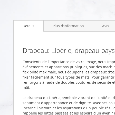
Skip
to
Details
Plus d’information
Avis
the
beginning
of
the
images
Drapeau: Libérie, drapeau pa
gallery
Conscients de l'importance de votre image, nous imp
événements et apparitions publiques, sur des machi
flexibilité maximale, nous équipons les drapeaux d'oei
fixer facilement sur tous types de mâts. Pour garanti
renforçons à l'aide de doubles coutures de sécurité 
mât.
Le drapeau du Libéria, symbole vibrant de l'unité et d
sentiment d'appartenance et de dignité. Avec ses coul
incarne l'histoire et les aspirations d'un peuple rési
rappelle les luttes passées et les espoirs d'un avenir