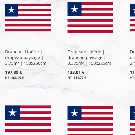
Drapeau: Libérie |
Drapeau: Libérie |
Dr
drapeau paysage |
drapeau paysage |
dr
3.75m² | 150x250cm
3.375m² | 150x225cm
2.
197,89 €
133,01 €
11
166,29 €
111,77 €