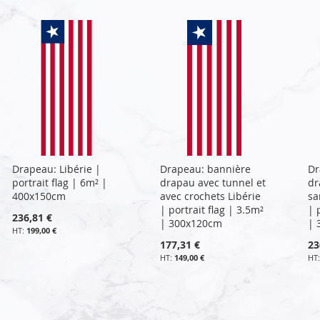
Drapeau: Libérie |
Drapeau: bannière
Dr
portrait flag | 6m² |
drapau avec tunnel et
dr
400x150cm
avec crochets Libérie
sa
| portrait flag | 3.5m²
| 
236,81 €
| 300x120cm
| 
199,00 €
177,31 €
23
149,00 €