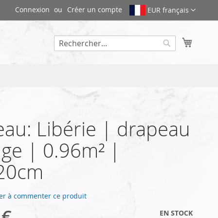
Connexion
Créer un compte
EUR français
Mon pa
Rechercher
au: Libérie | drapeau
ge | 0.96m² |
20cm
er à commenter ce produit
 €
EN STOCK