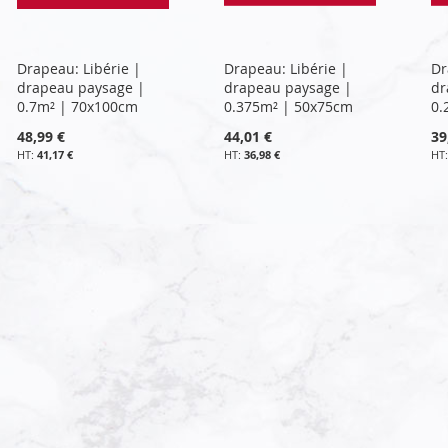
Drapeau: Libérie |
Drapeau: Libérie |
Dr
drapeau paysage |
drapeau paysage |
dr
0.7m² | 70x100cm
0.375m² | 50x75cm
0.
48,99 €
44,01 €
39
41,17 €
36,98 €