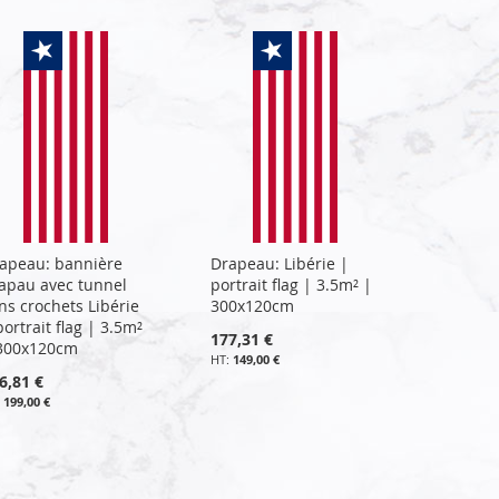
apeau: bannière
Drapeau: Libérie |
apau avec tunnel
portrait flag | 3.5m² |
ns crochets Libérie
300x120cm
portrait flag | 3.5m²
177,31 €
300x120cm
149,00 €
6,81 €
199,00 €