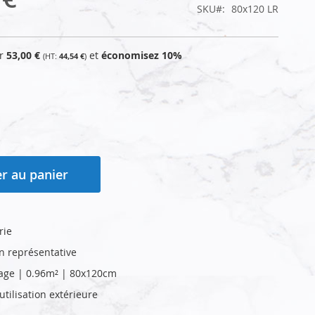
SKU
80x120 LR
ur
53,00 €
et
économisez
10
%
44,54 €
r au panier
rie
on représentative
age | 0.96m² | 80x120cm
tilisation extérieure