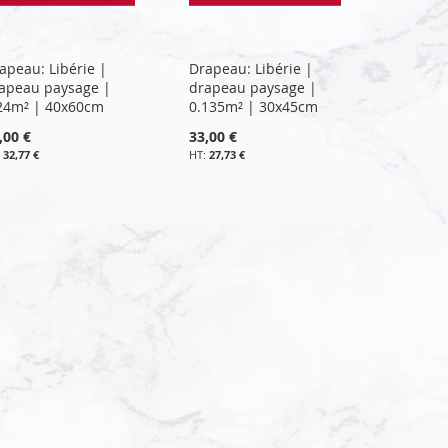
apeau: Libérie |
Drapeau: Libérie |
apeau paysage |
drapeau paysage |
24m² | 40x60cm
0.135m² | 30x45cm
,00 €
33,00 €
32,77 €
27,73 €