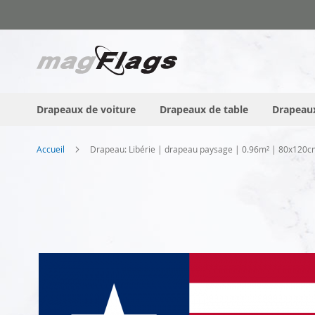
Allez
au
contenu
Drapeaux de voiture
Drapeaux de table
Drapeaux
Accueil
Drapeau: Libérie | drapeau paysage | 0.96m² | 80x120c
Skip
to
the
end
of
the
images
gallery