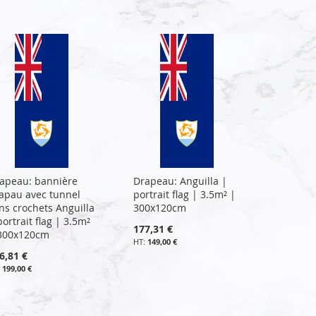
apeau: bannière
Drapeau: Anguilla |
apau avec tunnel
portrait flag | 3.5m² |
ns crochets Anguilla
300x120cm
portrait flag | 3.5m²
177,31 €
300x120cm
149,00 €
6,81 €
199,00 €