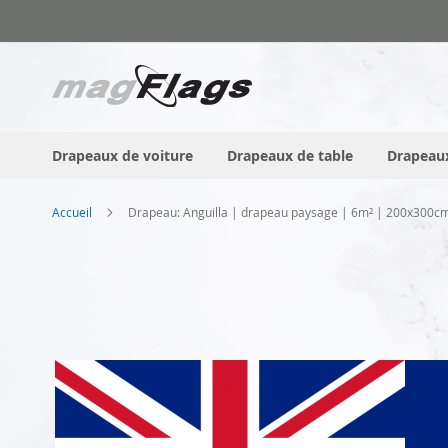
Allez
au
contenu
Drapeaux de voiture
Drapeaux de table
Drapeaux
Accueil
Drapeau: Anguilla | drapeau paysage | 6m² | 200x300c
Skip
to
the
end
of
the
images
gallery