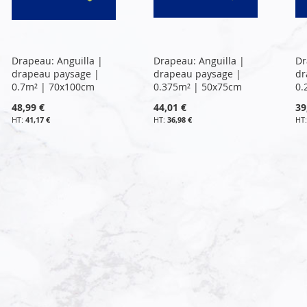
Drapeau: Anguilla |
Drapeau: Anguilla |
Dr
drapeau paysage |
drapeau paysage |
dr
0.7m² | 70x100cm
0.375m² | 50x75cm
0.
48,99 €
44,01 €
39
41,17 €
36,98 €