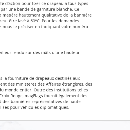
té d'action pour fixer ce drapeau à tous types
e par une bande de garniture blanche. Ce
a matière hautement qualitative de la bannière
 peut être lavé à 60°C. Pour les demandes
ez nous le préciser en indiquant votre numéro
eilleur rendu sur des mâts d'une hauteur
ns la fourniture de drapeaux destinés aux
rent des ministères des Affaires étrangères, des
u monde entier. Outre des institutions telles
a Croix-Rouge, magFlags fournit également des
d des bannières représentatives de haute
alisés pour véhicules diplomatiques.