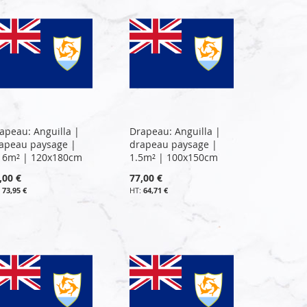
apeau: Anguilla |
Drapeau: Anguilla |
apeau paysage |
drapeau paysage |
16m² | 120x180cm
1.5m² | 100x150cm
,00 €
77,00 €
73,95 €
64,71 €