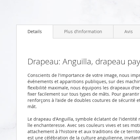
Skip
to
Details
Plus d’information
Avis
the
beginning
of
the
images
Drapeau: Anguilla, drapeau p
gallery
Conscients de l'importance de votre image, nous imp
événements et apparitions publiques, sur des machi
flexibilité maximale, nous équipons les drapeaux d'oei
fixer facilement sur tous types de mâts. Pour garanti
renforçons à l'aide de doubles coutures de sécurité 
mât.
Le drapeau d'Anguilla, symbole éclatant de l'identité n
île enchanteresse. Avec ses couleurs vives et ses moti
attachement à l'histoire et aux traditions de ce terri
est une célébration de la culture anguilienne, invitant