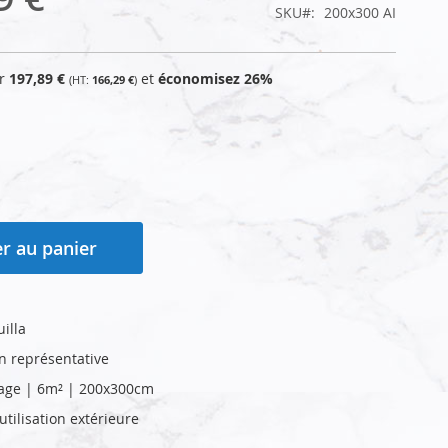
SKU
200x300 AI
ur
197,89 €
et
économisez
26
%
166,29 €
r au panier
illa
on représentative
age | 6m² | 200x300cm
tilisation extérieure