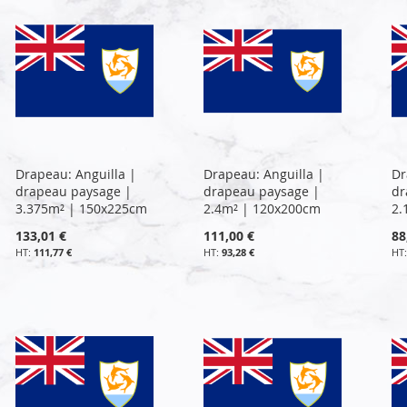
Drapeau: Anguilla |
Drapeau: Anguilla |
Dr
drapeau paysage |
drapeau paysage |
dr
3.375m² | 150x225cm
2.4m² | 120x200cm
2.
133,01 €
111,00 €
88
111,77 €
93,28 €