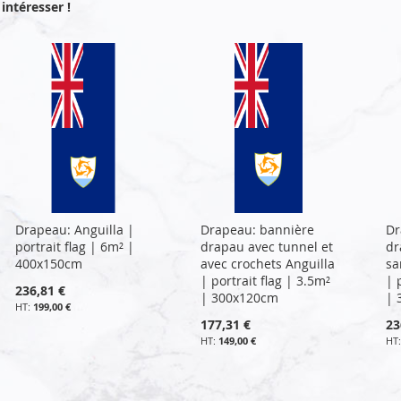
intéresser !
Drapeau: Anguilla |
Drapeau: bannière
Dr
portrait flag | 6m² |
drapau avec tunnel et
dr
400x150cm
avec crochets Anguilla
sa
| portrait flag | 3.5m²
| 
236,81 €
| 300x120cm
| 
199,00 €
177,31 €
23
149,00 €