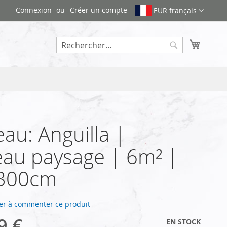
Connexion
Créer un compte
EUR français
Mon pa
Rechercher
au: Anguilla |
au paysage | 6m² |
300cm
er à commenter ce produit
9 €
EN STOCK