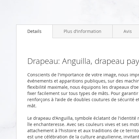
Skip
to
Details
Plus d’information
Avis
the
beginning
of
the
images
Drapeau: Anguilla, drapeau p
gallery
Conscients de l'importance de votre image, nous imp
événements et apparitions publiques, sur des machi
flexibilité maximale, nous équipons les drapeaux d'oei
fixer facilement sur tous types de mâts. Pour garanti
renforçons à l'aide de doubles coutures de sécurité 
mât.
Le drapeau d'Anguilla, symbole éclatant de l'identité n
île enchanteresse. Avec ses couleurs vives et ses moti
attachement à l'histoire et aux traditions de ce terri
est une célébration de la culture anguilienne, invitant