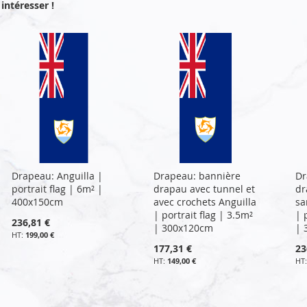
intéresser !
Drapeau: Anguilla |
Drapeau: bannière
Dr
portrait flag | 6m² |
drapau avec tunnel et
dr
400x150cm
avec crochets Anguilla
sa
| portrait flag | 3.5m²
| 
236,81 €
| 300x120cm
| 
199,00 €
177,31 €
23
149,00 €