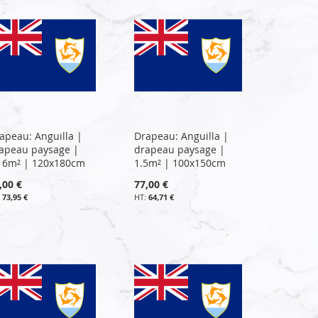
apeau: Anguilla |
Drapeau: Anguilla |
apeau paysage |
drapeau paysage |
16m² | 120x180cm
1.5m² | 100x150cm
,00 €
77,00 €
73,95 €
64,71 €