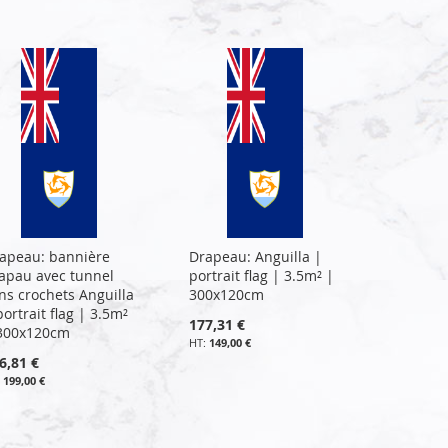
apeau: bannière
Drapeau: Anguilla |
apau avec tunnel
portrait flag | 3.5m² |
ns crochets Anguilla
300x120cm
portrait flag | 3.5m²
177,31 €
300x120cm
149,00 €
6,81 €
199,00 €