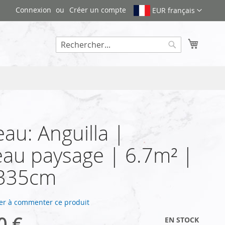
Connexion
Créer un compte
EUR français
Mon pa
Rechercher
au: Anguilla |
au paysage | 6.7m² |
335cm
er à commenter ce produit
0 €
EN STOCK