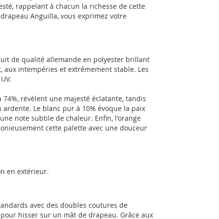
ajesté, rappelant à chacun la richesse de cette
e drapeau Anguilla, vous exprimez votre
uit de qualité allemande en polyester brillant
t, aux intempéries et extrêmement stable. Les
 UV.
à 74%, révèlent une majesté éclatante, tandis
 ardente. Le blanc pur à 10% évoque la paix
une note subtile de chaleur. Enfin, l'orange
armonieusement cette palette avec une douceur
n en extérieur.
standards avec des doubles coutures de
es pour hisser sur un mât de drapeau. Grâce aux