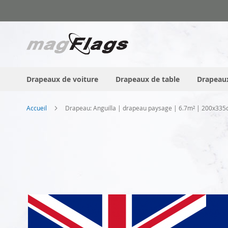
Allez
au
contenu
Drapeaux de voiture
Drapeaux de table
Drapeaux
Accueil
Drapeau: Anguilla | drapeau paysage | 6.7m² | 200x33
Skip
to
the
end
of
the
images
gallery