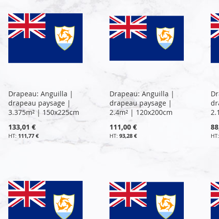
Drapeau: Anguilla |
Drapeau: Anguilla |
Dr
drapeau paysage |
drapeau paysage |
dr
3.375m² | 150x225cm
2.4m² | 120x200cm
2.
133,01 €
111,00 €
88
111,77 €
93,28 €