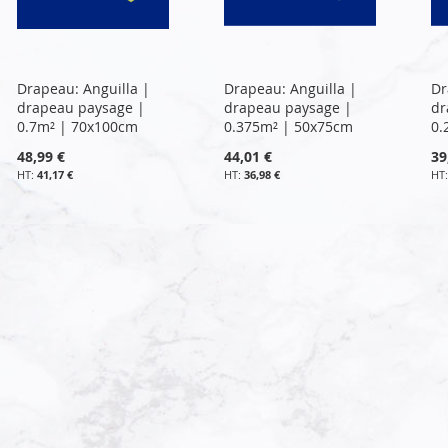
Drapeau: Anguilla |
Drapeau: Anguilla |
Dr
drapeau paysage |
drapeau paysage |
dr
0.7m² | 70x100cm
0.375m² | 50x75cm
0.
48,99 €
44,01 €
39
41,17 €
36,98 €