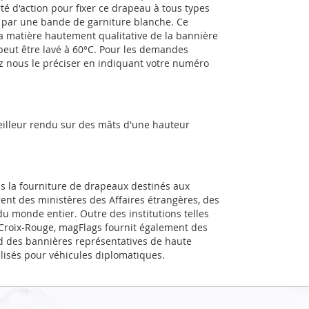
té d'action pour fixer ce drapeau à tous types
e par une bande de garniture blanche. Ce
a matière hautement qualitative de la bannière
 peut être lavé à 60°C. Pour les demandes
ez nous le préciser en indiquant votre numéro
eilleur rendu sur des mâts d'une hauteur
ns la fourniture de drapeaux destinés aux
rent des ministères des Affaires étrangères, des
u monde entier. Outre des institutions telles
a Croix-Rouge, magFlags fournit également des
d des bannières représentatives de haute
alisés pour véhicules diplomatiques.