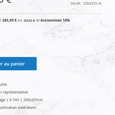
SKU
200x335 AI
ur
265,99 €
et
économisez
10
%
223,52 €
r au panier
illa
on représentative
age | 6.7m² | 200x335cm
tilisation extérieure