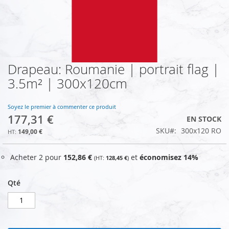
Drapeau: Roumanie | portrait flag |
Skip
to
3.5m² | 300x120cm
the
beginning
of
Soyez le premier à commenter ce produit
177,31 €
the
EN STOCK
images
SKU
300x120 RO
149,00 €
gallery
Acheter 2 pour
152,86 €
et
économisez
14
%
128,45 €
Qté