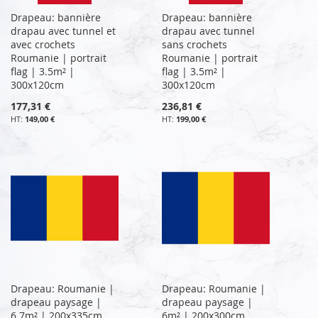
Drapeau: bannière
Drapeau: bannière
drapau avec tunnel et
drapau avec tunnel
avec crochets
sans crochets
Roumanie | portrait
Roumanie | portrait
flag | 3.5m² |
flag | 3.5m² |
300x120cm
300x120cm
177,31 €
236,81 €
149,00 €
199,00 €
Drapeau: Roumanie |
Drapeau: Roumanie |
drapeau paysage |
drapeau paysage |
6.7m² | 200x335cm
6m² | 200x300cm