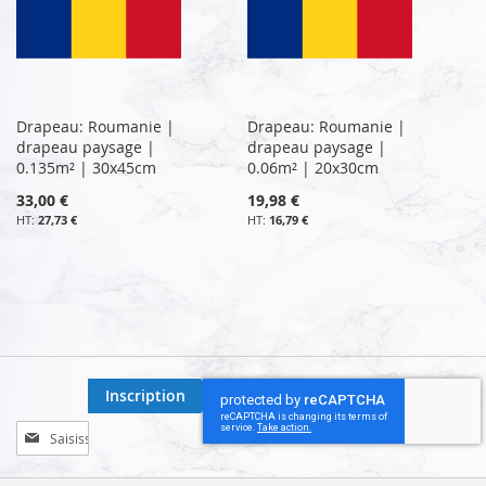
Drapeau: Roumanie |
Drapeau: Roumanie |
drapeau paysage |
drapeau paysage |
0.135m² | 30x45cm
0.06m² | 20x30cm
33,00 €
19,98 €
27,73 €
16,79 €
Inscription
Inscription
à
notre