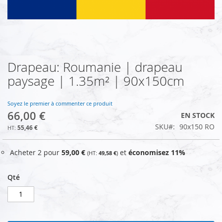
Drapeau: Roumanie | drapeau
Skip
to
paysage | 1.35m² | 90x150cm
the
beginning
of
Soyez le premier à commenter ce produit
66,00 €
the
EN STOCK
images
SKU
90x150 RO
55,46 €
gallery
Acheter 2 pour
59,00 €
et
économisez
11
%
49,58 €
Qté