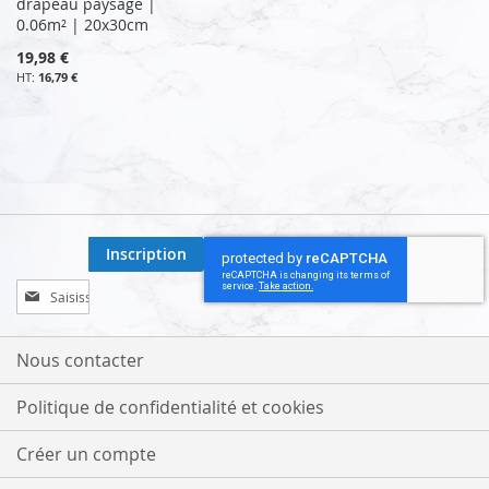
drapeau paysage |
0.06m² | 20x30cm
19,98 €
16,79 €
Inscription
Inscription
à
notre
lettre
Nous contacter
d’information
:
Politique de confidentialité et cookies
Créer un compte