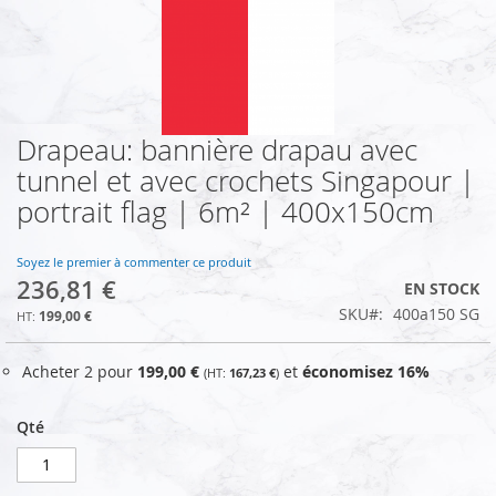
Drapeau: bannière drapau avec
Skip
to
tunnel et avec crochets Singapour |
the
portrait flag | 6m² | 400x150cm
beginning
of
the
Soyez le premier à commenter ce produit
images
236,81 €
EN STOCK
gallery
SKU
400a150 SG
199,00 €
Acheter 2 pour
199,00 €
et
économisez
16
%
167,23 €
Qté