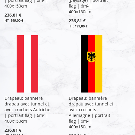
| portrait flag | 6m² |
(paysage) | portrait
400x150cm
flag | 6m² |
400x150cm
236,81 €
236,81 €
199,00 €
199,00 €
Drapeau: bannière
Drapeau: bannière
drapau avec tunnel et
drapau avec tunnel et
avec crochets Autriche
avec crochets
| portrait flag | 6m² |
Allemagne | portrait
400x150cm
flag | 6m² |
400x150cm
236,81 €