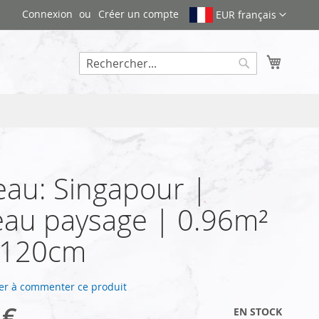
Connexion
Créer un compte
EUR français
Mon pa
Rechercher
au: Singapour |
au paysage | 0.96m²
x120cm
er à commenter ce produit
 €
EN STOCK