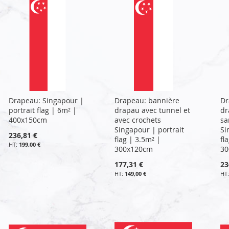
Drapeau: Singapour |
Drapeau: bannière
Dr
portrait flag | 6m² |
drapau avec tunnel et
dr
400x150cm
avec crochets
sa
Singapour | portrait
Si
236,81 €
flag | 3.5m² |
fl
199,00 €
300x120cm
30
177,31 €
23
149,00 €