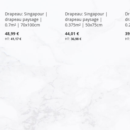
Drapeau: Singapour |
Drapeau: Singapour |
Dr
drapeau paysage |
drapeau paysage |
dr
0.7m² | 70x100cm
0.375m² | 50x75cm
0.
48,99 €
44,01 €
39
41,17 €
36,98 €