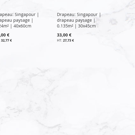
apeau: Singapour |
Drapeau: Singapour |
apeau paysage |
drapeau paysage |
24m² | 40x60cm
0.135m² | 30x45cm
,00 €
33,00 €
32,77 €
27,73 €