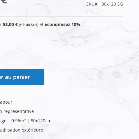
SKU
80x120 SG
ur
53,00 €
et
économisez
10
%
44,54 €
r au panier
gapour
on représentative
age | 0.96m² | 80x120cm
tilisation extérieure