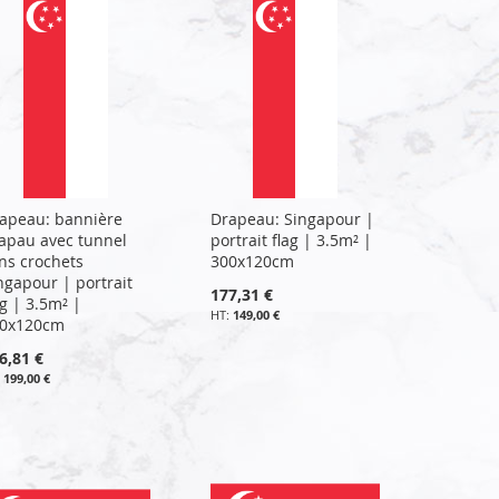
apeau: bannière
Drapeau: Singapour |
apau avec tunnel
portrait flag | 3.5m² |
ns crochets
300x120cm
ngapour | portrait
177,31 €
ag | 3.5m² |
149,00 €
0x120cm
6,81 €
199,00 €