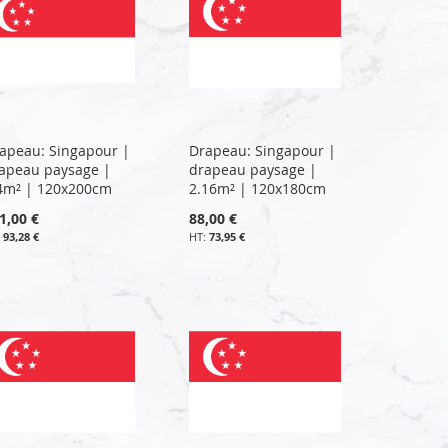
apeau: Singapour |
Drapeau: Singapour |
apeau paysage |
drapeau paysage |
4m² | 120x200cm
2.16m² | 120x180cm
1,00 €
88,00 €
93,28 €
73,95 €