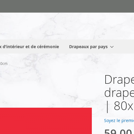
 d’intérieur et de cérémonie
Drapeaux par pays
120cm
Drape
drape
| 80
Soyez le premi
59,00