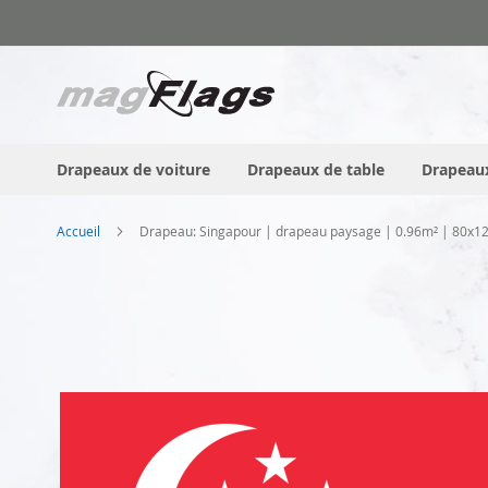
Allez
au
contenu
Drapeaux de voiture
Drapeaux de table
Drapeaux
Accueil
Drapeau: Singapour | drapeau paysage | 0.96m² | 80x
Skip
to
the
end
of
the
images
gallery