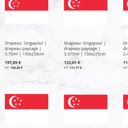
Drapeau: Singapour |
Drapeau: Singapour |
Dr
drapeau paysage |
drapeau paysage |
dr
3.75m² | 150x250cm
3.375m² | 150x225cm
2.
197,89 €
133,01 €
11
166,29 €
111,77 €