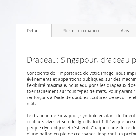
Skip
to
Details
Plus d’information
Avis
the
beginning
of
the
images
Drapeau: Singapour, drapeau 
gallery
Conscients de l'importance de votre image, nous im
événements et apparitions publiques, sur des machi
flexibilité maximale, nous équipons les drapeaux d'oei
fixer facilement sur tous types de mâts. Pour garanti
renforçons à l'aide de doubles coutures de sécurité 
mât.
Le drapeau de Singapour, symbole éclatant de l'identi
couleurs vives et son design distinctif. Il évoque un s
peuple dynamique et résilient. Chaque onde de ce dra
d'une nation en pleine croissance, inspirant un profo