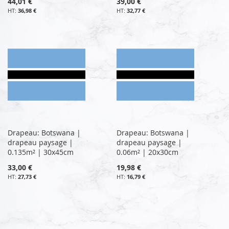
44,01 €
39,00 €
36,98 €
32,77 €
Drapeau: Botswana |
Drapeau: Botswana |
drapeau paysage |
drapeau paysage |
0.135m² | 30x45cm
0.06m² | 20x30cm
33,00 €
19,98 €
27,73 €
16,79 €