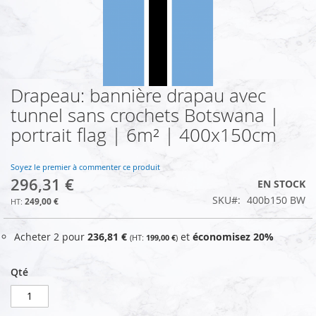
Drapeau: bannière drapau avec
Skip
to
tunnel sans crochets Botswana |
the
portrait flag | 6m² | 400x150cm
beginning
of
the
Soyez le premier à commenter ce produit
images
296,31 €
EN STOCK
gallery
SKU
400b150 BW
249,00 €
Acheter 2 pour
236,81 €
et
économisez
20
%
199,00 €
Qté