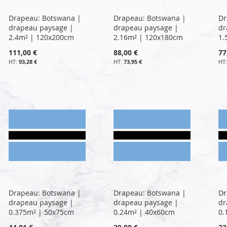
Drapeau: Botswana |
Drapeau: Botswana |
Dr
drapeau paysage |
drapeau paysage |
dr
2.4m² | 120x200cm
2.16m² | 120x180cm
1.
111,00 €
88,00 €
77
93,28 €
73,95 €
Drapeau: Botswana |
Drapeau: Botswana |
Dr
drapeau paysage |
drapeau paysage |
dr
0.375m² | 50x75cm
0.24m² | 40x60cm
0.