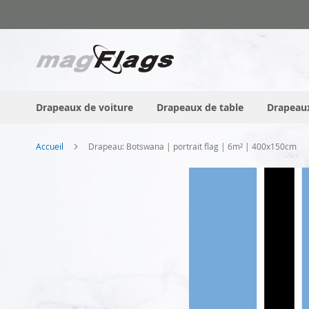
Allez
au
contenu
Drapeaux de voiture
Drapeaux de table
Drapeaux
Accueil
Drapeau: Botswana | portrait flag | 6m² | 400x150cm
Skip
to
the
end
of
the
images
gallery