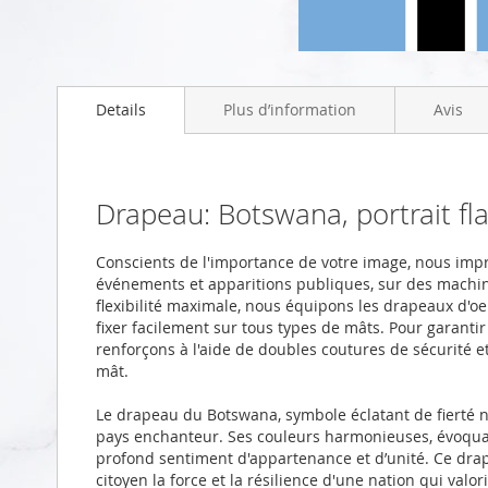
Skip
to
Details
Plus d’information
Avis
the
beginning
of
the
images
Drapeau: Botswana, portrait f
gallery
Conscients de l'importance de votre image, nous im
événements et apparitions publiques, sur des machi
flexibilité maximale, nous équipons les drapeaux d'oei
fixer facilement sur tous types de mâts. Pour garanti
renforçons à l'aide de doubles coutures de sécurité 
mât.
Le drapeau du Botswana, symbole éclatant de fierté na
pays enchanteur. Ses couleurs harmonieuses, évoquant
profond sentiment d'appartenance et d’unité. Ce drape
citoyen la force et la résilience d'une nation qui valo