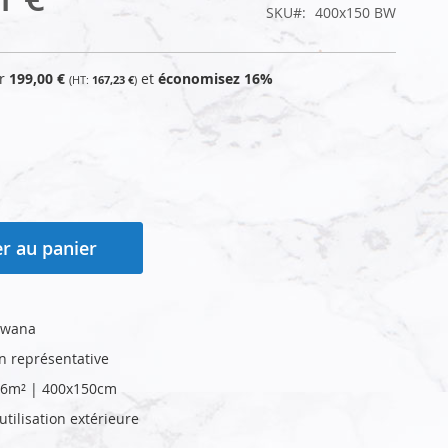
SKU
400x150 BW
ur
199,00 €
et
économisez
16
%
167,23 €
r au panier
swana
on représentative
 | 6m² | 400x150cm
tilisation extérieure