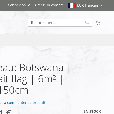
Connexion
Créer un compte
EUR français
Mon pa
Rechercher
eau: Botswana |
ait flag | 6m² |
150cm
er à commenter ce produit
1 €
EN STOCK