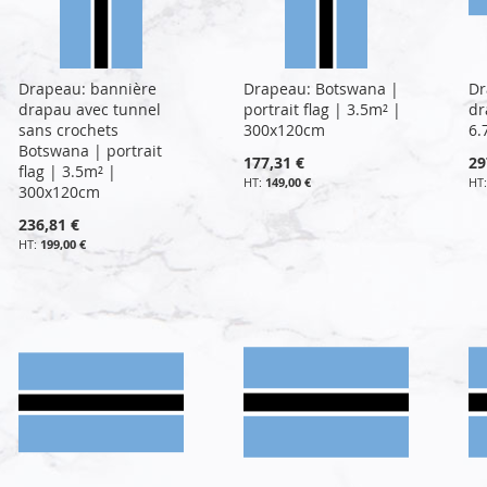
Drapeau: bannière
Drapeau: Botswana |
Dr
drapau avec tunnel
portrait flag | 3.5m² |
dr
sans crochets
300x120cm
6.
Botswana | portrait
177,31 €
29
flag | 3.5m² |
149,00 €
300x120cm
236,81 €
199,00 €