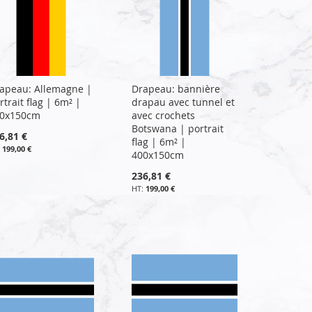
apeau: Allemagne |
Drapeau: bannière
rtrait flag | 6m² |
drapau avec tunnel et
0x150cm
avec crochets
Botswana | portrait
6,81 €
flag | 6m² |
199,00 €
400x150cm
236,81 €
199,00 €